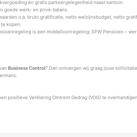
kvergoeding en gratis parkeergelegenheid naast kantoor.
een goede werk- en privé-balans.
arden o.a. bruto gratificatie, netto welzijnsbudget, netto grati
 te kopen.
sioenregeling is een middelloonregeling; SPW Pensioen – we
 van
Business Control
? Dan ontvangen wij graag jouw sollicitati
Hermans.
m een positieve Verklaring Omtrent Gedrag (VOG) te overhandige