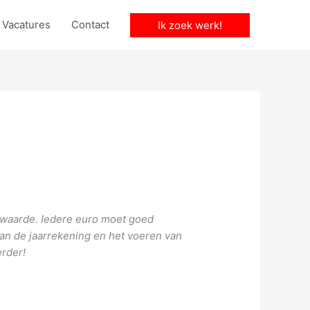
Vacatures
Contact
Ik zoek werk!
rwaarde. Iedere euro moet goed
van de jaarrekening en het voeren van
erder!