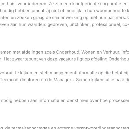
jn thuis’ voor iedereen. Ze zijn een klantgerichte corporatie e
ht nodig hebben omdat zij niet of moeilijk in hun woonbehoefte 
anten en zoeken graag de samenwerking op met hun partners. Op
even aan hun waarden: gedreven, uitblinken, professioneel, co
samen met afdelingen zoals Onderhoud, Wonen en Verhuur, Info
 Het zwaartepunt van deze vacature ligt op afdeling Onderhou
vooruit te kijken en stelt managementinformatie op die helpt bij
 Teamcoördinatoren en de Managers. Samen kijken jullie naar do
ht nodig hebben aan informatie en denkt mee over hoe processen
ng, de tertaalrapportages en externe verantwoordingsrapportag