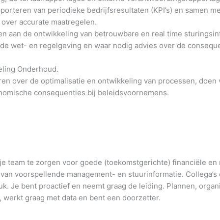
pporteren van periodieke bedrijfsresultaten (KPI’s) en samen m
over accurate maatregelen.
n aan de ontwikkeling van betrouwbare en real time sturingsinf
nde wet- en regelgeving en waar nodig advies over de conseque
deling Onderhoud.
n over de optimalisatie en ontwikkeling van processen, doen 
nomische consequenties bij beleidsvoornemens.
 je team te zorgen voor goede (toekomstgerichte) financiële en 
 van voorspellende management- en stuurinformatie. Collega’s
k. Je bent proactief en neemt graag de leiding. Plannen, organis
k, werkt graag met data en bent een doorzetter.